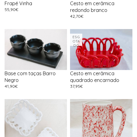
Frapé Vinha
Cesto em cerâmica
55,90
€
redondo branco
42,70
€
ESG
OTA
DO
Base com taças Barro
Cesto em cerâmica
Negro
quadrado encarnado
41,90
€
37,95
€