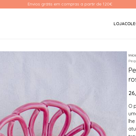
Envios grátis em compras a partir de 120€ 
LOJA
COLE
Iníc
Peq
Pe
ro
26
O p
uma
lhe
atu