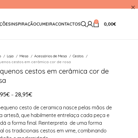
0
ÇÕES
INSPIRAÇÃO
CUMEIRA
CONTACTOS
0,00
€
io
Loja
Mesa
Acessórios de Mesa
Cestos
uenos cestos em cerâmica cor de rosa
quenos cestos em cerâmica cor de
sa
,95
€
28,95
€
–
equeno cesto de ceramica nasce pelas mãos de
 artesã, que habilmente entrelaça cada peça e
 dá a forma final. Reinterpreta de uma forma
al os tradicionais cestos em vime, combinando