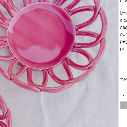
tra
Uma
ele
ces
ou 
peç
par
TA