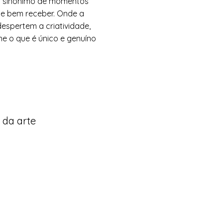
a sinónimo de momentos
de bem receber. Onde a
despertem a criatividade,
e o que é único e genuíno
 da arte