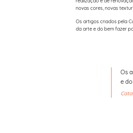
realização e de renovaçã
novas cores, novas textur
Os artigos criados pela 
da arte e do bem fazer p
Os a
e do
Cata