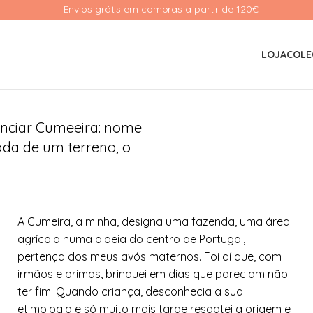
Envios grátis em compras a partir de 120€ 
LOJA
COLE
nciar Cumeeira: nome
ada de um terreno, o
A Cumeira, a minha, designa uma fazenda, uma área
agrícola numa aldeia do centro de Portugal,
pertença dos meus avós maternos. Foi aí que, com
irmãos e primas, brinquei em dias que pareciam não
ter fim. Quando criança, desconhecia a sua
etimologia e só muito mais tarde resgatei a origem e