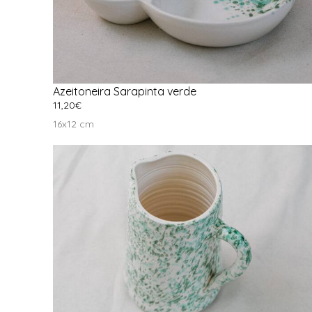
Azeitoneira Sarapinta verde
11,20
€
Ver Opções
16x12 cm