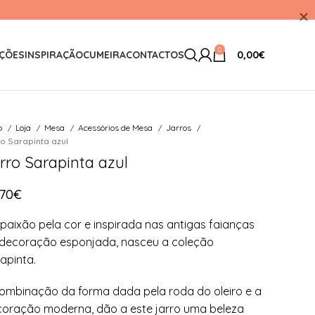
0
ÇÕES
INSPIRAÇÃO
CUMEIRA
CONTACTOS
0,00
€
io
Loja
Mesa
Acessórios de Mesa
Jarros
o Sarapinta azul
rro Sarapinta azul
,70
€
paixão pela cor e inspirada nas antigas faianças
decoração esponjada, nasceu a coleção
apinta.
ombinação da forma dada pela roda do oleiro e a
oração moderna, dão a este jarro uma beleza