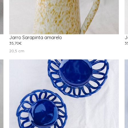
Jarro Sarapinta amarelo
J
35,70
€
3
Ver Opções
A
20,5 cm