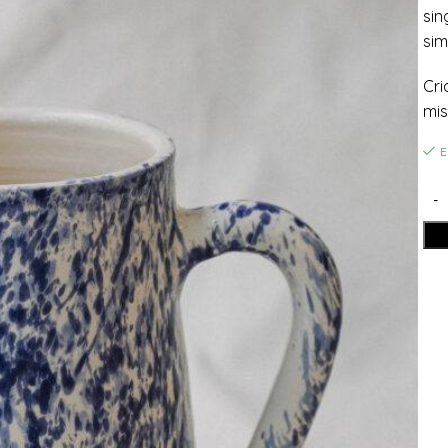
sin
sim
Cri
mis
E