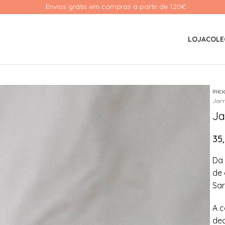
Envios grátis em compras a partir de 120€ 
LOJA
COLE
Iníc
Jarr
Ja
35
Da 
de 
Sar
A c
dec