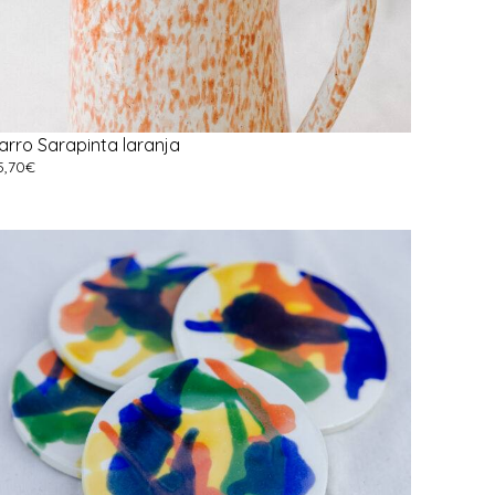
arro Sarapinta laranja
5,70
€
dicionar