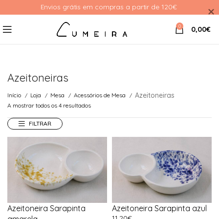
Envios grátis em compras a partir de 120€ 
0
0,00
€
Azeitoneiras
Azeitoneiras
Início
Loja
Mesa
Acessórios de Mesa
A mostrar todos os 4 resultados
FILTRAR
Azeitoneira Sarapinta
Azeitoneira Sarapinta azul
11,20
€
amarela