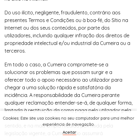
Do uso ilícito, negligente, fraudulento, contrário aos
presentes Termos e Condições ou à boa-fé, do Sítio na
Internet ou dos seus conteúdos, por parte dos
utilizadores, incluindo qualquer infração dos direitos de
propriedade intelectual e/ou industrial da Cumeira ou a
terceiros.
Em todo o caso, a Cumeira compromete-se a
solucionar os problemas que possam surgir e a
oferecer todo o apoio necessário ao utilizador para
chegar a uma solução rápida e satisfatória da
incidência. A responsabilidade da Cumeira perante
qualquer reclamação entender-se-á, de qualquer forma,
limitada à restituição da soma paga pelo utilizador pela
aquisição do produto ou contratação do serviço. Neste
Cookies: Este site usa cookies no seu computador para uma melhor
experiência de navegação.
sentido, e na mais ampla medida permitida pela
Aceitar
legislação vigente, a Cumeira não assumirá