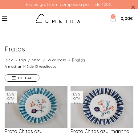
Envios grátis em compras a partir de 120€ 
0
0,00
€
Pratos
Pratos
Início
Loja
Mesa
Louça Mesa
A mostrar 1–12 de 15 resultados
FILTRAR
ESG
ESG
OTA
OTA
DO
DO
Prato Chitas azul
Prato Chitas azul marinho