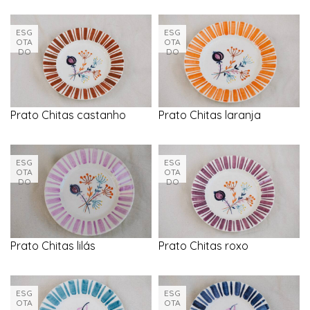
ESG
ESG
OTA
OTA
DO
DO
Prato Chitas castanho
Prato Chitas laranja
ESG
ESG
OTA
OTA
DO
DO
Prato Chitas lilás
Prato Chitas roxo
ESG
ESG
OTA
OTA