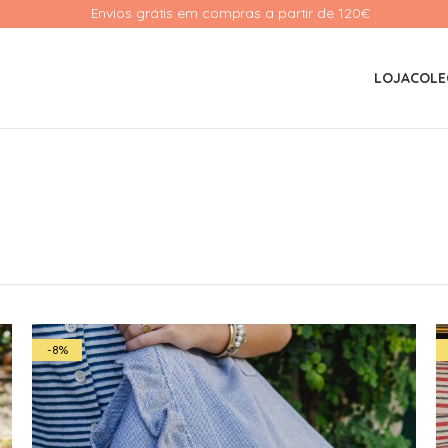
Envios grátis em compras a partir de 120€ 
LOJA
COLE
-8%