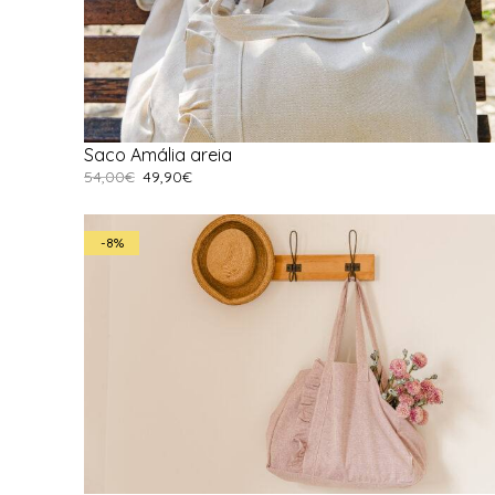
Saco Amália areia
54,00
€
49,90
€
Adicionar
-8%