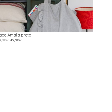
aco Amália preto
4,00
€
49,90
€
dicionar