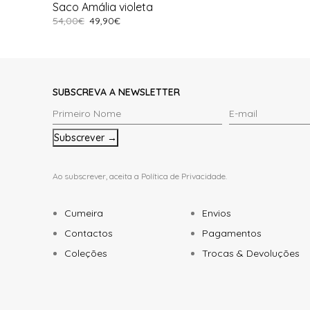
Saco Amália violeta
54,00
€
49,90
€
Adicionar
SUBSCREVA A NEWSLETTER
Primeiro
E-
Nome
mail
*
*
Ao subscrever, aceita a
Política de Privacidade
.
Cumeira
Envios
Contactos
Pagamentos
Coleções
Trocas & Devoluções