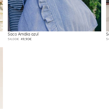
Saco Amália azul
S
54,00
€
49,90
€
5
Adicionar
A