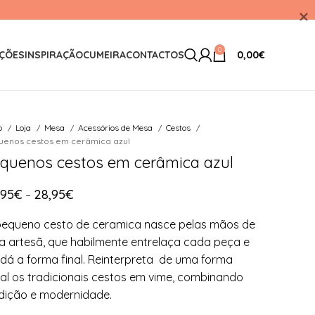
0
ÇÕES
INSPIRAÇÃO
CUMEIRA
CONTACTOS
0,00
€
io
Loja
Mesa
Acessórios de Mesa
Cestos
uenos cestos em cerâmica azul
quenos cestos em cerâmica azul
,95
€
28,95
€
–
equeno cesto de ceramica nasce pelas mãos de
 artesã, que habilmente entrelaça cada peça e
 dá a forma final. Reinterpreta de uma forma
al os tradicionais cestos em vime, combinando
dição e modernidade.