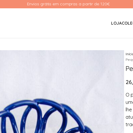
Envios grátis em compras a partir de 120€ 
LOJA
COLE
Iníc
Peq
Pe
26
O p
uma
lhe
atu
tra