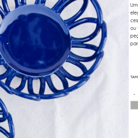
Uma
ele
ces
ou 
peç
par
TA