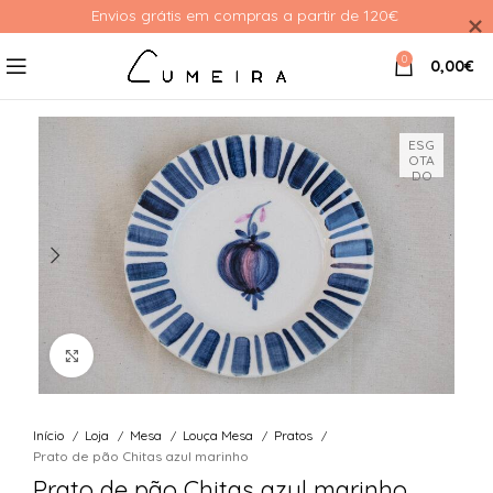
Envios grátis em compras a partir de 120€ 
0
0,00
€
ESG
OTA
DO
Ver Imagem
Início
Loja
Mesa
Louça Mesa
Pratos
Prato de pão Chitas azul marinho
Prato de pão Chitas azul marinho