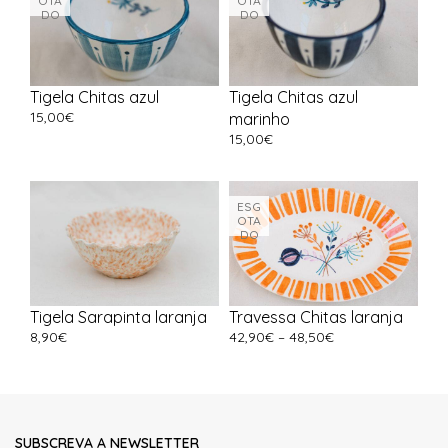
OTA
OTA
DO
DO
Tigela Chitas azul
Tigela Chitas azul
15,00
€
marinho
15,00
€
ESG
OTA
DO
Tigela Sarapinta laranja
Travessa Chitas laranja
8,90
€
42,90
€
–
48,50
€
SUBSCREVA A NEWSLETTER