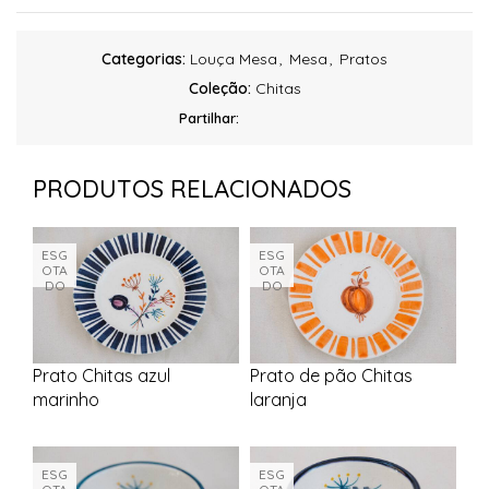
Categorias:
Louça Mesa
,
Mesa
,
Pratos
Coleção:
Chitas
Partilhar:
PRODUTOS RELACIONADOS
ESG
ESG
OTA
OTA
DO
DO
Prato Chitas azul
Prato de pão Chitas
marinho
laranja
ESG
ESG