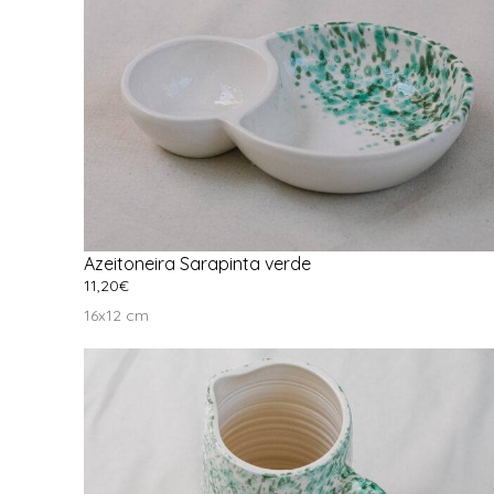
Azeitoneira Sarapinta verde
11,20
€
Ver Opções
16x12 cm