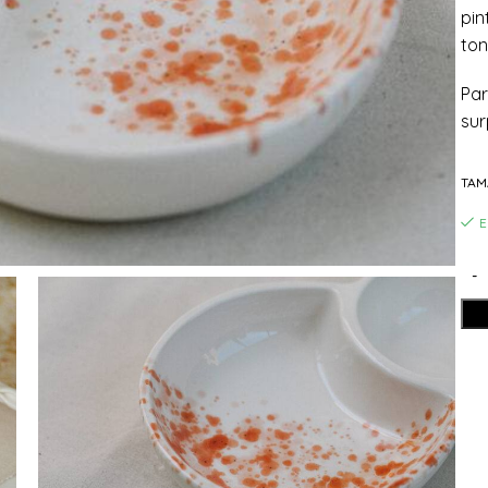
pin
ton
Par
sur
TA
E