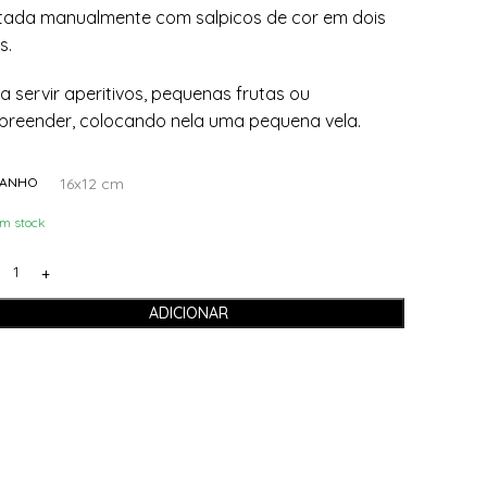
tada manualmente com salpicos de cor em dois
s.
a servir aperitivos, pequenas frutas ou
preender, colocando nela uma pequena vela.
16x12 cm
MANHO
m stock
ADICIONAR