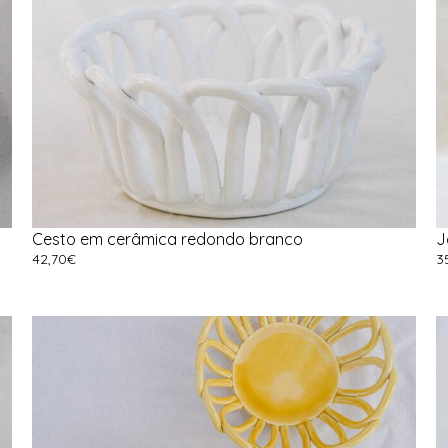
Cesto em cerâmica redondo branco
J
42,70
€
3
Adicionar
A