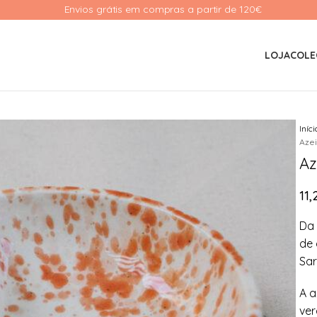
Envios grátis em compras a partir de 120€ 
LOJA
COLE
Iníc
Azei
Az
11,
Da 
de 
Sar
A a
ver