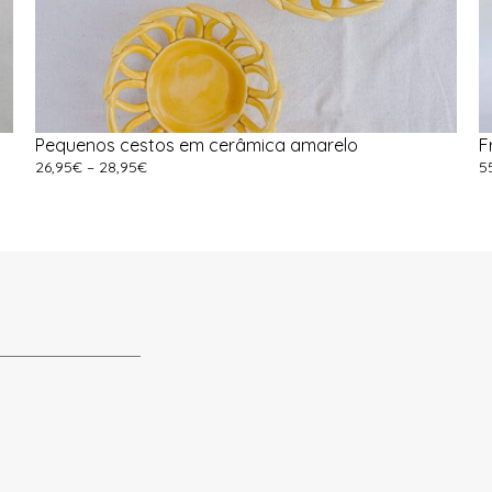
Pequenos cestos em cerâmica amarelo
F
26,95
€
–
28,95
€
5
Ver Opções
A