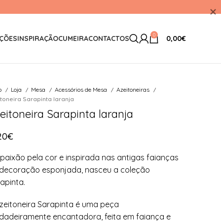
0
ÇÕES
INSPIRAÇÃO
CUMEIRA
CONTACTOS
0,00
€
io
Loja
Mesa
Acessórios de Mesa
Azeitoneiras
toneira Sarapinta laranja
eitoneira Sarapinta laranja
20
€
paixão pela cor e inspirada nas antigas faianças
decoração esponjada, nasceu a coleção
apinta.
zeitoneira Sarapinta é uma peça
dadeiramente encantadora, feita em faiança e