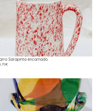
arro Sarapinta encarnado
5,70
€
dicionar