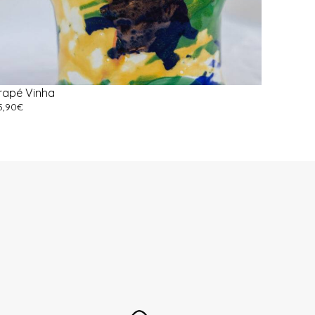
rapé Vinha
5,90
€
dicionar