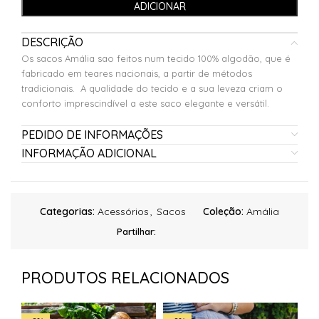
ADICIONAR
DESCRIÇÃO
Os sacos Amália sao feitos num tecido 100% algodão, que é
fabricado em teares nacionais, a partir de métodos
tradicionais. A qualidade do tecido e a sua leveza criam o
conforto imprescindível a este saco elegante e versátil.
PEDIDO DE INFORMAÇÕES
INFORMAÇÃO ADICIONAL
Categorias:
Acessórios
,
Sacos
Coleção:
Amália
Partilhar:
PRODUTOS RELACIONADOS