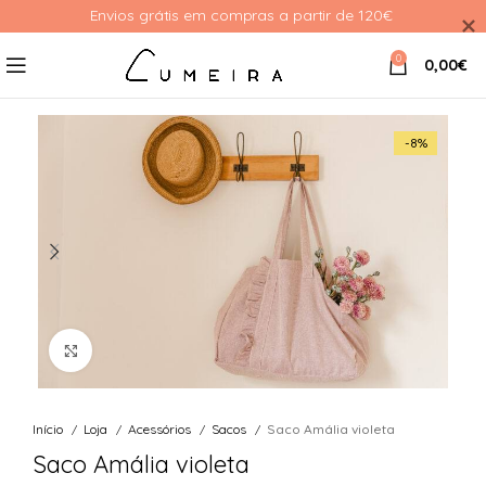
Envios grátis em compras a partir de 120€ 
0
0,00
€
-8%
Ver Imagem
Início
Loja
Acessórios
Sacos
Saco Amália violeta
Saco Amália violeta