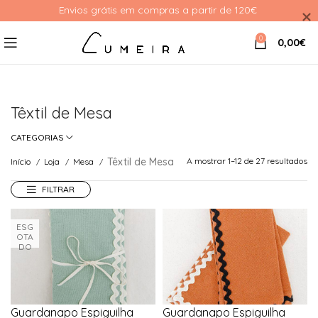
Envios grátis em compras a partir de 120€ 
0
0,00
€
Têxtil de Mesa
CATEGORIAS
Têxtil de Mesa
A mostrar 1–12 de 27 resultados
Início
Loja
Mesa
FILTRAR
ESG
OTA
DO
Guardanapo Espiguilha
Guardanapo Espiguilha