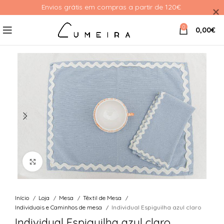
Envios grátis em compras a partir de 120€ 
0
0,00
€
Ver Imagem
Início
Loja
Mesa
Têxtil de Mesa
Individuais e Caminhos de mesa
Individual Espiguilha azul claro
Individual Espiguilha azul claro