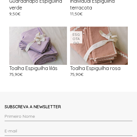
Guardanapo Espiguilha
Individual Espiguilha
verde
terracota
9,50
€
11,50
€
ESG
OTA
DO
Toalha Espiguilha lilás
Toalha Espiguilha rosa
75,90
€
75,90
€
SUBSCREVA A NEWSLETTER
Primeiro
Nome
E-
*
mail