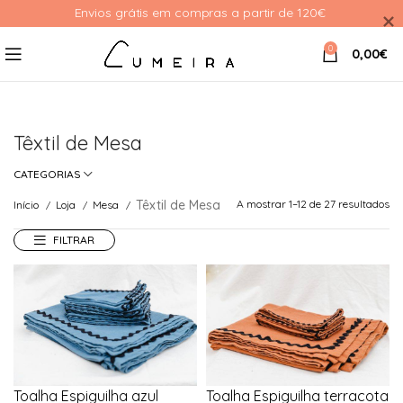
Envios grátis em compras a partir de 120€ 
0
0,00
€
Têxtil de Mesa
CATEGORIAS
Têxtil de Mesa
A mostrar 1–12 de 27 resultados
Início
Loja
Mesa
FILTRAR
Toalha Espiguilha azul
Toalha Espiguilha terracota