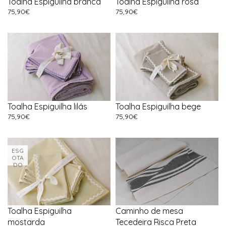
Toalha Espiguilha branca
Toalha Espiguilha rosa
75,90
€
75,90
€
Toalha Espiguilha lilás
Toalha Espiguilha bege
75,90
€
75,90
€
ESG
OTA
DO
Toalha Espiguilha
Caminho de mesa
mostarda
Tecedeira Risca Preta