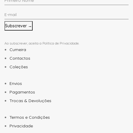
Nome
E-
*
mail
*
Ao subscrever, aceita a
Política de Privacidade
.
Cumeira
Contactos
Coleções
Envios
Pagamentos
Trocas & Devoluções
Termos e Condições
Privacidade