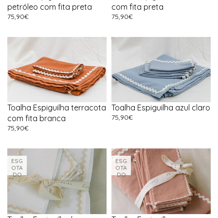
petróleo com fita preta
com fita preta
75,90
€
75,90
€
Toalha Espiguilha terracota
Toalha Espiguilha azul claro
75,90
€
com fita branca
75,90
€
ESG
ESG
OTA
OTA
DO
DO