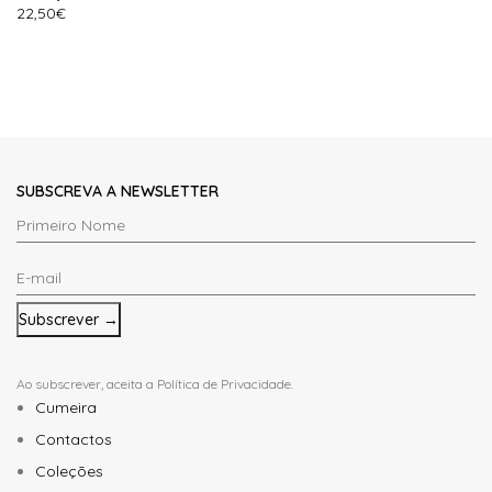
22,50
€
SUBSCREVA A NEWSLETTER
Primeiro
Nome
E-
*
mail
*
Ao subscrever, aceita a
Política de Privacidade
.
Cumeira
Contactos
Coleções