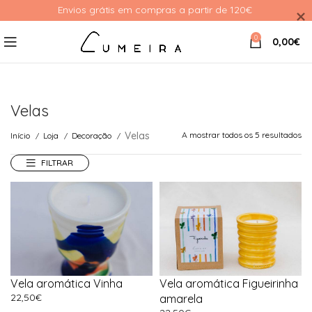
Envios grátis em compras a partir de 120€ 
0
0,00
€
Velas
Velas
A mostrar todos os 5 resultados
Início
Loja
Decoração
FILTRAR
Vela aromática Vinha
Vela aromática Figueirinha
22,50
€
amarela