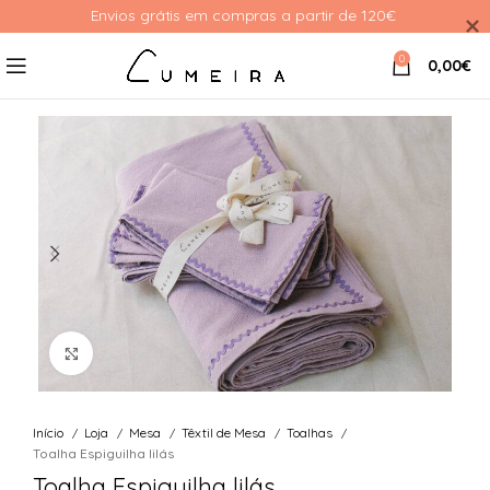
Envios grátis em compras a partir de 120€ 
0
0,00
€
Ver Imagem
Início
Loja
Mesa
Têxtil de Mesa
Toalhas
Toalha Espiguilha lilás
Toalha Espiguilha lilás