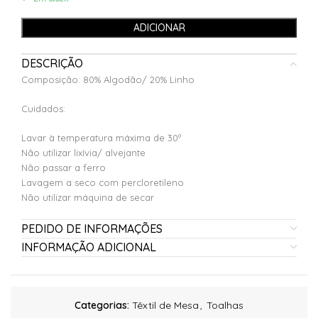
ADICIONAR
DESCRIÇÃO
Composição: 80% Algodão/ 20% Linho
Cuidados:
Lavar à temperatura máxima de 30º
Não utilizar lixívia/ alvejante
Não passar a ferro
Lavagem a seco com percloretileno
Não utilizar máquina de secar
PEDIDO DE INFORMAÇÕES
INFORMAÇÃO ADICIONAL
Categorias:
Têxtil de Mesa
,
Toalhas