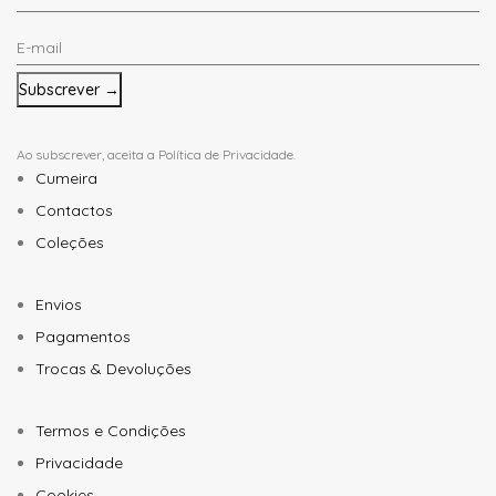
Nome
E-
*
mail
*
Ao subscrever, aceita a
Política de Privacidade
.
Cumeira
Contactos
Coleções
Envios
Pagamentos
Trocas & Devoluções
Termos e Condições
Privacidade
Cookies