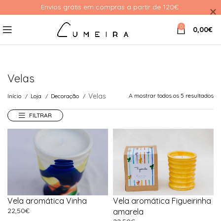
Envios grátis em compras a partir de 120€ 
0
0,00
€
Velas
Velas
A mostrar todos os 5 resultados
Início
Loja
Decoração
FILTRAR
Vela aromática Vinha
Vela aromática Figueirinha
22,50
€
amarela