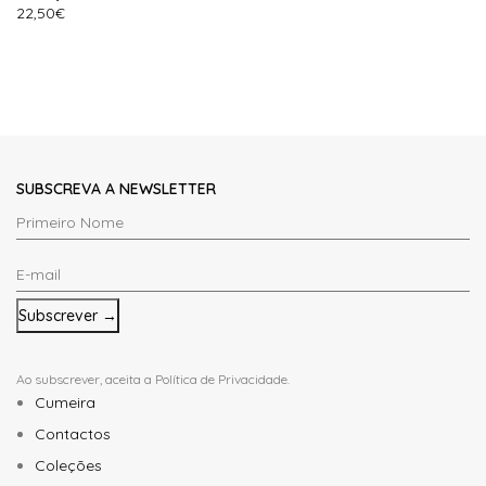
22,50
€
SUBSCREVA A NEWSLETTER
Primeiro
Nome
E-
*
mail
*
Ao subscrever, aceita a
Política de Privacidade
.
Cumeira
Contactos
Coleções