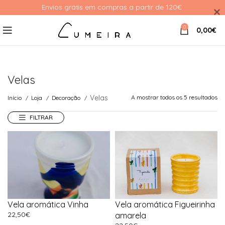
Envios grátis em compras a partir de 120€ 
0
0,00
€
Velas
Velas
A mostrar todos os 5 resultados
Início
Loja
Decoração
FILTRAR
Vela aromática Vinha
Vela aromática Figueirinha
22,50
€
amarela