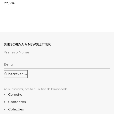
22,50
€
SUBSCREVA A NEWSLETTER
Primeiro
Nome
E-
*
mail
*
Ao subscrever, aceita a
Política de Privacidade
.
Cumeira
Contactos
Coleções