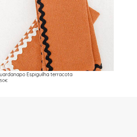
uardanapo Espiguilha terracota
,50
€
dicionar