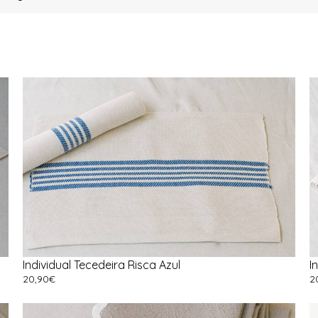
Individual Tecedeira Risca Azul
I
20,90
€
2
Ver Opções
V