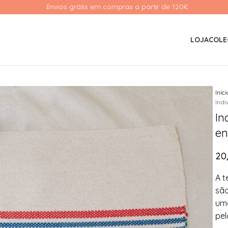
Envios grátis em compras a partir de 120€ 
LOJA
COLE
Iníc
Indi
In
en
20
A t
são
uma
pel