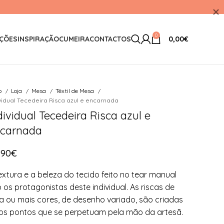
0
ÇÕES
INSPIRAÇÃO
CUMEIRA
CONTACTOS
0,00
€
io
Loja
Mesa
Têxtil de Mesa
vidual Tecedeira Risca azul e encarnada
dividual Tecedeira Risca azul e
carnada
,90
€
extura e a beleza do tecido feito no tear manual
 os protagonistas deste individual. As riscas de
 ou mais cores, de desenho variado, são criadas
os pontos que se perpetuam pela mão da artesã.