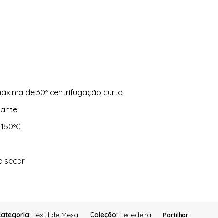
áxima de 30º centrifugação curta
ejante
 150ºC
e secar
ategoria:
Têxtil de Mesa
Coleção:
Tecedeira
Partilhar: