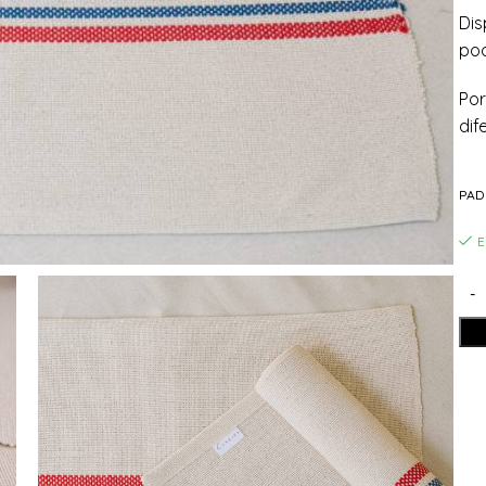
Dis
pod
Por
dif
PAD
E