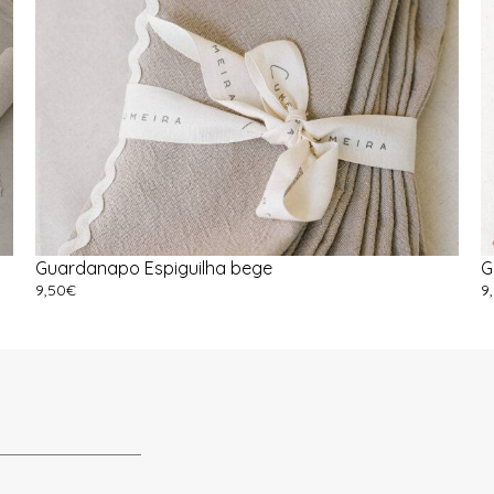
Guardanapo Espiguilha bege
G
9,50
€
9
Ver Opções
A