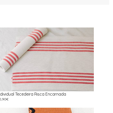
ndividual Tecedeira Risca Encarnada
0,90
€
er Opções