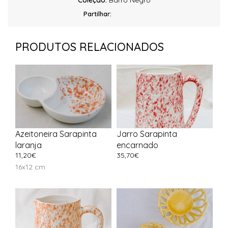
Coleção:
Barro Negro
Partilhar:
PRODUTOS RELACIONADOS
Azeitoneira Sarapinta
Jarro Sarapinta
laranja
encarnado
11,20
€
35,70
€
16x12 cm