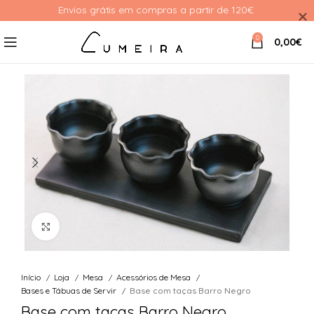
Envios grátis em compras a partir de 120€ 
0
0,00
€
Ver Imagem
Início
Loja
Mesa
Acessórios de Mesa
Bases e Tábuas de Servir
Base com taças Barro Negro
Base com taças Barro Negro