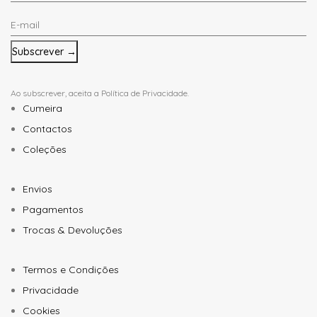
Nome
E-
*
mail
*
Ao subscrever, aceita a
Política de Privacidade
.
Cumeira
Contactos
Coleções
Envios
Pagamentos
Trocas & Devoluções
Termos e Condições
Privacidade
Cookies