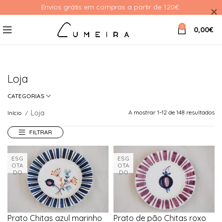
Envios grátis em compras a partir de 120€ 
0
0,00
€
Loja
CATEGORIAS
Loja
A mostrar 1–12 de 148 resultados
Início
FILTRAR
ESG
ESG
OTA
OTA
DO
DO
Prato Chitas azul marinho
Prato de pão Chitas roxo