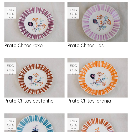
ESG
ESG
OTA
OTA
DO
DO
Prato Chitas roxo
Prato Chitas lilás
ESG
ESG
OTA
OTA
DO
DO
Prato Chitas castanho
Prato Chitas laranja
ESG
ESG
OTA
OTA
DO
DO