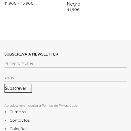
11,90
€
–
13,90
€
Negro
41,90
€
SUBSCREVA A NEWSLETTER
Primeiro
Nome
E-
*
mail
*
Ao subscrever, aceita a
Política de Privacidade
.
Cumeira
Contactos
Coleções