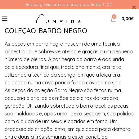
Envios grátis em compras a partir de 120€ 
0
0,00
€
COLEÇÃO
BARRO NEGRO
As peças em barro negro nascem de uma técnica
ancestral, que sobrevive até hoje graças a um pequeno
número de oleiros. A cor negra do barro é adquirida
pela cozedura final que, tradicionalmente, era feita
utilizando a técnica da soenga, em que a loiça era
colocada numa cova pouco funda cavada no solo.
As peças da coleção Barro Negro são feitas numa
pequena olaria, pelas mãos de oleiros de terceira
geração. Utilizando sobretudo o barro local, as peças
são moldadas e, após uma ligeira secagem, são polidas
com a ajuda de um seixo e cozidas em forno. Um
processo de criação lento, em que cada peça demora
entre duas a três semanas a estar concluída.