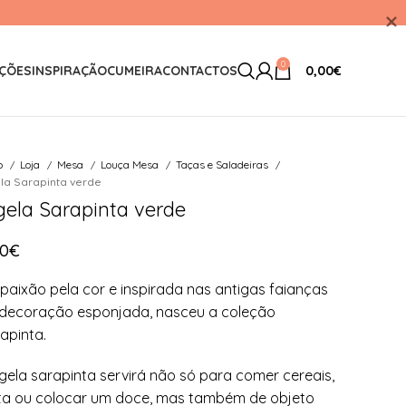
0
ÇÕES
INSPIRAÇÃO
CUMEIRA
CONTACTOS
0,00
€
io
Loja
Mesa
Louça Mesa
Taças e Saladeiras
la Sarapinta verde
gela Sarapinta verde
90
€
paixão pela cor e inspirada nas antigas faianças
decoração esponjada, nasceu a coleção
apinta.
igela sarapinta servirá não só para comer cereais,
ta ou colocar um doce, mas também de objeto