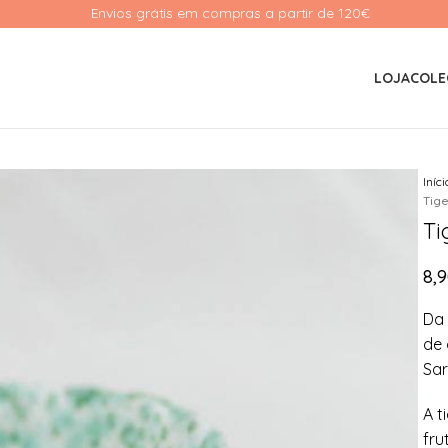
Envios grátis em compras a partir de 120€ 
LOJA
COLE
Iníc
Tige
Ti
8,
Da 
de 
Sar
A t
fru