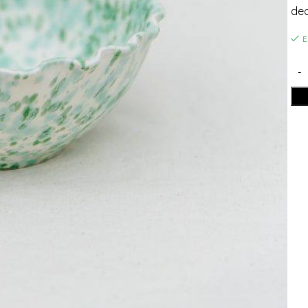
dec
E