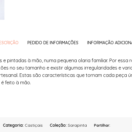
ESCRIÇÃO
PEDIDO DE INFORMAÇÕES
INFORMAÇÃO ADICION
s e pintadas à mão, numa pequena olaria familiar. Por essa 
ções no seu tamanho e existir algumas irregularidades e vari
esanal. Estas são características que tornam cada peça úni
é feito à mão.
Categoria:
Castiçais
Coleção:
Sarapinta
Partilhar: