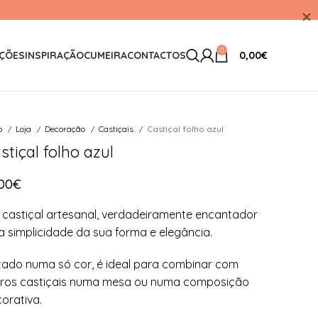
0
ÇÕES
INSPIRAÇÃO
CUMEIRA
CONTACTOS
0,00
€
io
Loja
Decoração
Castiçais
Castiçal folho azul
stiçal folho azul
,00
€
castiçal artesanal, verdadeiramente encantador
a simplicidade da sua forma e elegância.
tado numa só cor, é ideal para combinar com
ros castiçais numa mesa ou numa composição
orativa.