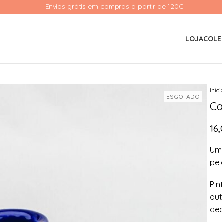
Envios grátis em compras a partir de 120€ 
LOJA
COLE
Iníc
ESGOTADO
Ca
16
Um 
pel
Pin
out
dec