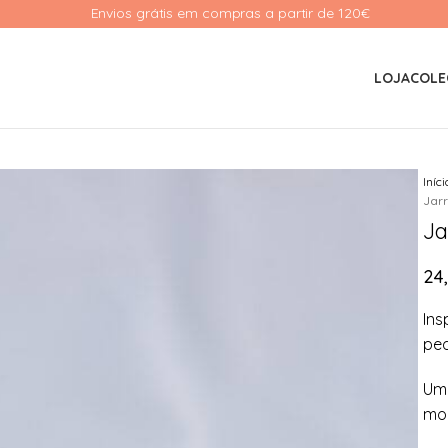
Envios grátis em compras a partir de 120€ 
LOJA
COLE
Iníc
Jarr
Ja
24
Ins
peq
Uma
mol