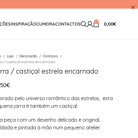
0
ÇÕES
INSPIRAÇÃO
CUMEIRA
CONTACTOS
0,00
€
io
Loja
Decoração
Castiçais
a / castiçal estrela encarnado
rra / castiçal estrela encarnado
,50
€
pirado pelo universo romântico das estrelas, esta
uena jarra é também um castiçal.
 peça com um desenho delicado e original,
dada e pintada à mão num pequeno atelier.