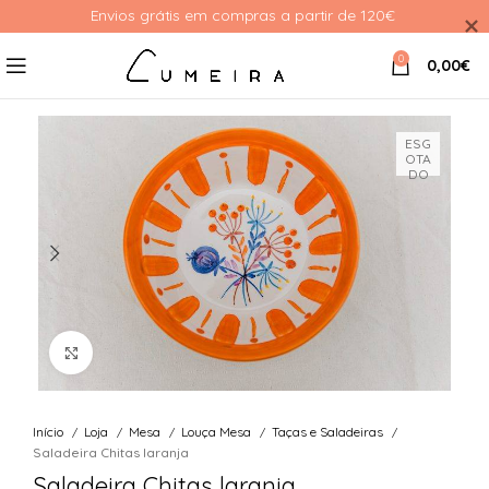
Envios grátis em compras a partir de 120€ 
0
0,00
€
ESG
OTA
DO
Ver Imagem
Início
Loja
Mesa
Louça Mesa
Taças e Saladeiras
Saladeira Chitas laranja
Saladeira Chitas laranja