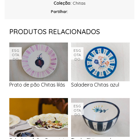
Coleção:
Chitas
Partilhar:
PRODUTOS RELACIONADOS
ESG
ESG
OTA
OTA
DO
DO
Prato de pão Chitas lilás
Saladeira Chitas azul
ESG
OTA
DO