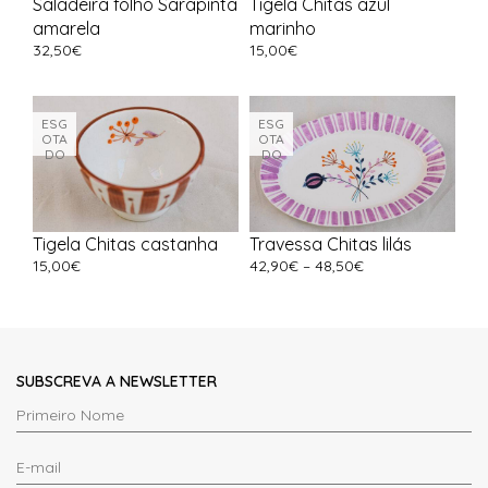
Saladeira folho Sarapinta
Tigela Chitas azul
amarela
marinho
32,50
€
15,00
€
ESG
ESG
OTA
OTA
DO
DO
Tigela Chitas castanha
Travessa Chitas lilás
15,00
€
42,90
€
–
48,50
€
SUBSCREVA A NEWSLETTER
Primeiro
Nome
E-
*