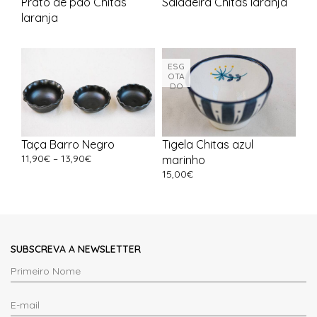
Prato de pão Chitas
Saladeira Chitas laranja
laranja
ESG
OTA
DO
Taça Barro Negro
Tigela Chitas azul
11,90
€
–
13,90
€
marinho
15,00
€
SUBSCREVA A NEWSLETTER
Primeiro
Nome
E-
*