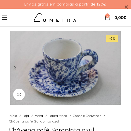
Envios grátis em compras a partir de 120€ 
0
0,00
€
-9%
Ver Imagem
Início
Loja
Mesa
Louça Mesa
Copos e Chávenas
Chávena café Sarapinta azul
Chávena café Sarapinta azul