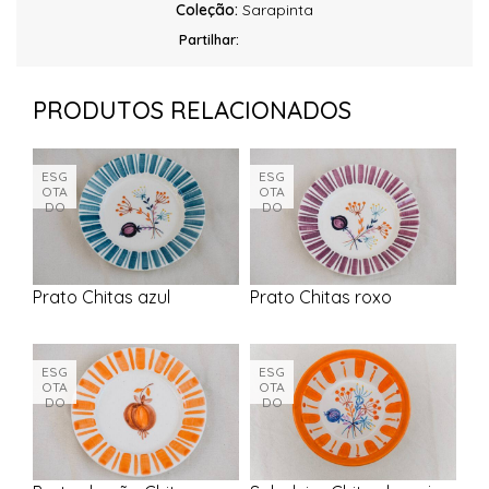
Coleção:
Sarapinta
Partilhar:
PRODUTOS RELACIONADOS
ESG
ESG
OTA
OTA
DO
DO
Prato Chitas azul
Prato Chitas roxo
ESG
ESG
OTA
OTA
DO
DO