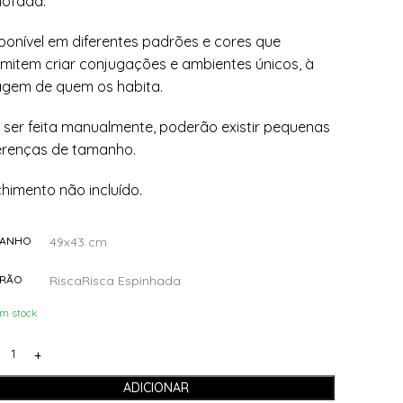
ofada.
ponível em diferentes padrões e cores que
mitem criar conjugações e ambientes únicos, à
gem de quem os habita.
 ser feita manualmente, poderão existir pequenas
erenças de tamanho.
himento não incluído.
49x43 cm
MANHO
Risca
Risca Espinhada
RÃO
m stock
ADICIONAR