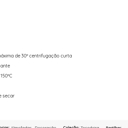
áxima de 30º centrifugação curta
ejante
 150ºC
e secar
rias:
Almofadas
,
Decoração
Coleção:
Tecedeira
Partilhar: