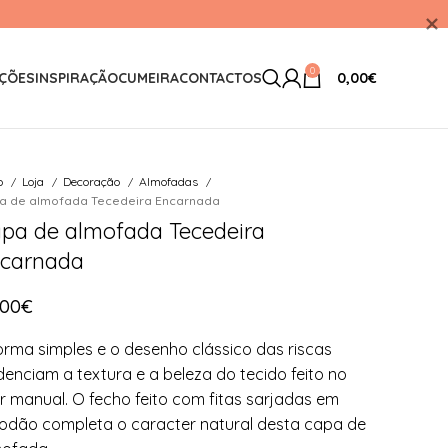
0
ÇÕES
INSPIRAÇÃO
CUMEIRA
CONTACTOS
0,00
€
io
Loja
Decoração
Almofadas
a de almofada Tecedeira Encarnada
pa de almofada Tecedeira
carnada
,00
€
orma simples e o desenho clássico das riscas
denciam a textura e a beleza do tecido feito no
r manual. O fecho feito com fitas sarjadas em
odão completa o caracter natural desta capa de