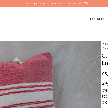
Envios grátis em compras a partir de 120€ 
LOJA
COLE
Iníc
Cap
Ca
En
65
A f
evi
tea
alg