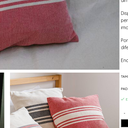
alm
Dis
per
ima
Por
dif
Enc
TA
PAD
E