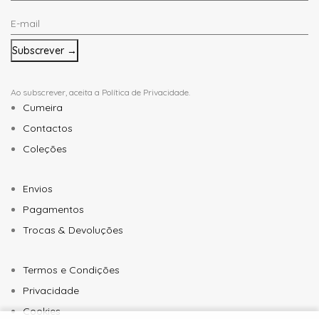
Nome
E-
*
mail
*
Ao subscrever, aceita a
Política de Privacidade
.
Cumeira
Contactos
Coleções
Envios
Pagamentos
Trocas & Devoluções
Termos e Condições
Privacidade
Cookies